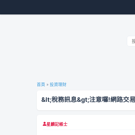
首頁
»
投資理財
&lt;稅務訊息&gt;注意囉!網路
星麟記帳士