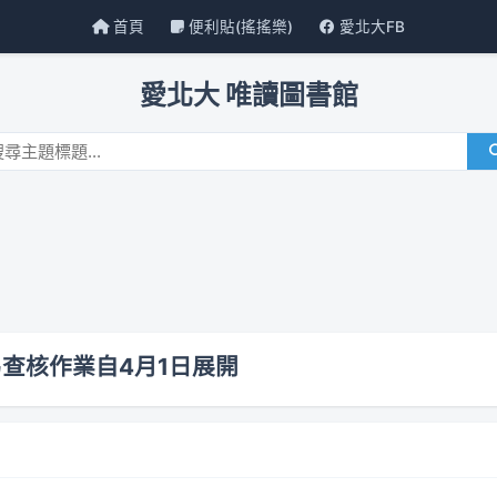
首頁
便利貼(搖搖樂)
愛北大FB
愛北大 唯讀圖書館
交易查核作業自4月1日展開