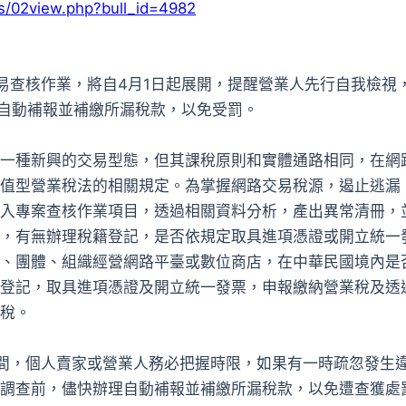
ws/02view.php?bull_id=4982
交易查核作業，將自4月1日起展開，提醒營業人先行自我檢視
前自動補報並補繳所漏稅款，以免受罰。
一種新興的交易型態，但其課稅原則和實體通路相同，在網
值型營業稅法的相關規定。為掌握網路交易稅源，遏止逃漏
入專案查核作業項目，透過相關資料分析，產出異常清冊，
，有無辦理稅籍登記，是否依規定取具進項憑證或開立統一
、團體、組織經營網路平臺或數位商店，在中華民國境內是
登記，取具進項憑證及開立統一發票，申報繳納營業稅及透
稅。
間，個人賣家或營業人務必把握時限，如果有一時疏忽發生
調查前，儘快辦理自動補報並補繳所漏稅款，以免遭查獲處