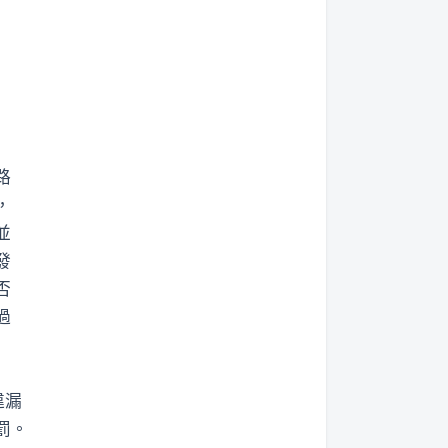
，
路
，
並
發
否
過
違漏
罰。