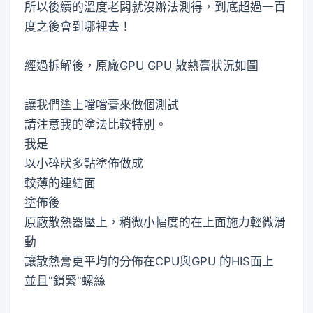
所以後續的溫度老闆就沒辦法測得，到底超過一百
度之後會到哪裡去！
經過拆解後，原廠GPU GPU 散熱膏狀況如圖
讓我們塗上噹噹膏來做個測試
請注意我的塗法比較特別。
我是
以小碎狀多點塗佈做成
較薄的連結面
塗佈後
原廠散熱器壓上，稍微小幅度的在上面施力輕微滑
動
讓散熱膏更平均的分佈在CPU與GPU 的HIS面上
並且"鎖緊"螺絲