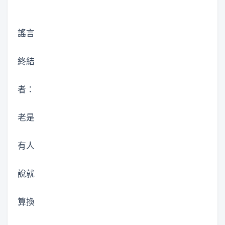
謠言
終結
者：
老是
有人
說就
算換