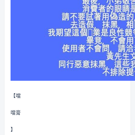
【噹
噹膏
】