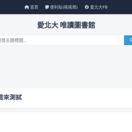
首頁
便利貼(搖搖樂)
愛北大FB
愛北大 唯讀圖書館
U借來測試