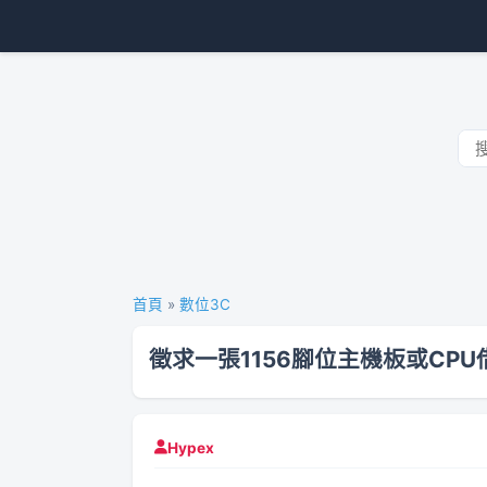
首頁
»
數位3C
徵求一張1156腳位主機板或CP
Hypex