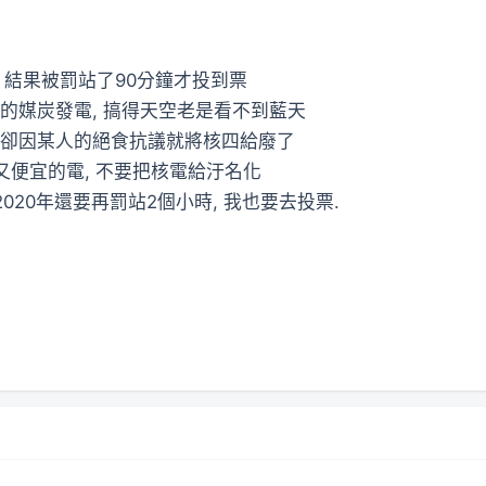
, 結果被罰站了90分鐘才投到票
的媒炭發電, 搞得天空老是看不到藍天
卻因某人的絕食抗議就將核四給廢了
又便宜的電, 不要把核電給汙名化
020年還要再罰站2個小時, 我也要去投票.