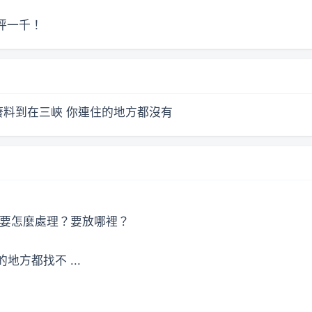
坪一千！
廢料到在三峽 你連住的地方都沒有
料要怎麼處理？要放哪裡？
方都找不 ...