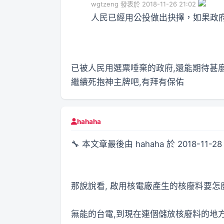
wgtzeng 發表於 2018-11-26 21:02
人民已經用公投做出抉擇，如果政府
已被人民用選票唾棄的政府,還能期待甚麼
繼續死抱神主牌吧,有拜有保佑
hahaha
🔧 本文章最後由 hahaha 於 2018-11-28
那說說看, 啟用核電廠產生的核廢料要
無能的台電,到現在連個儲放核廢料的地方