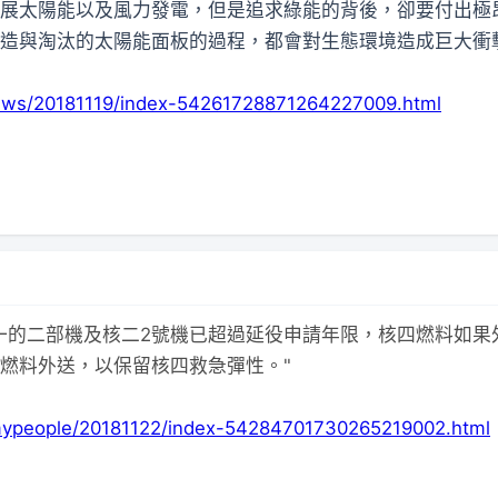
展太陽能以及風力發電，但是追求綠能的背後，卻要付出極
與淘汰的太陽能面板的過程，都會對生態環境造成巨大衝擊。.
news/20181119/index-54261728871264227009.html
一的二部機及核二2號機已超過延役申請年限，核四燃料如果
燃料外送，以保留核四救急彈性。"
mypeople/20181122/index-54284701730265219002.html