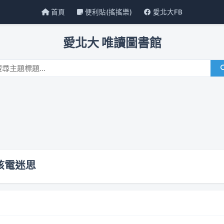
首頁
便利貼(搖搖樂)
愛北大FB
愛北大 唯讀圖書館
核電迷思