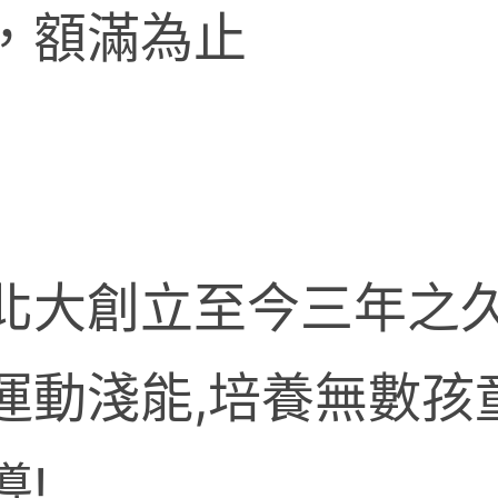
，額滿為止
北大創立至今三年之久
運動淺能,培養無數孩
!