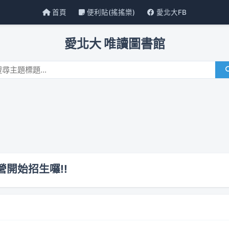
首頁
便利貼(搖搖樂)
愛北大FB
愛北大 唯讀圖書館
營開始招生囉!!