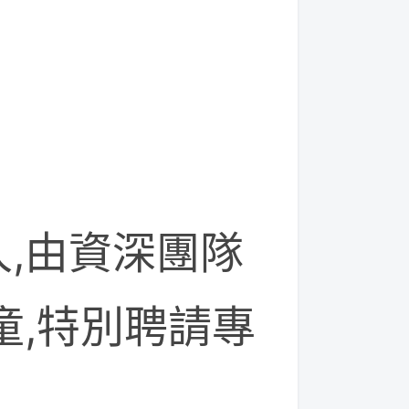
,由資深團隊
童,特別聘請專