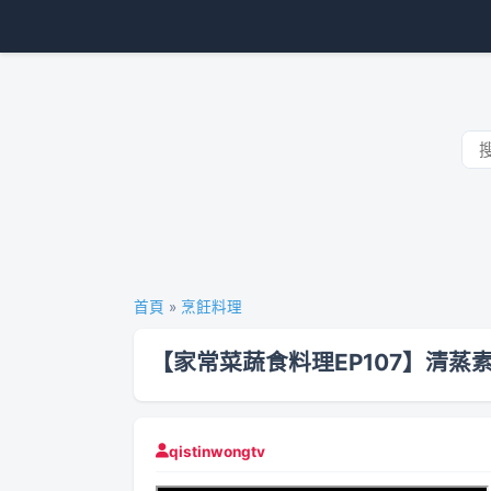
首頁
»
烹飪料理
【家常菜蔬食料理EP107】清
qistinwongtv