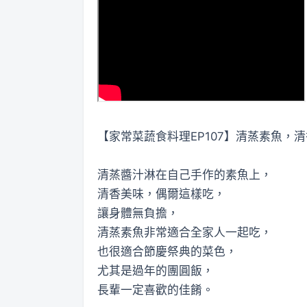
【家常菜蔬食料理EP107】清蒸素魚，清香美味，身
清蒸醬汁淋在自己手作的素魚上，
清香美味，偶爾這樣吃，
讓身體無負擔，
清蒸素魚非常適合全家人一起吃，
也很適合節慶祭典的菜色，
尤其是過年的團圓飯，
長輩一定喜歡的佳餚。