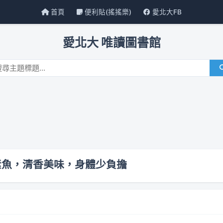
首頁
便利貼(搖搖樂)
愛北大FB
愛北大 唯讀圖書館
蒸素魚，清香美味，身體少負擔