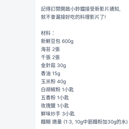
記得訂閱開啟小鈴鐺接受新影片通知,
就不會漏接好吃的料理影片了!
材料：
新鮮豆包 600g
海苔 2張
千張 2張
金針菇 30g
香油 15g
玉米粉 40g
白胡椒粉 1小匙
五香粉 1小匙
玫瑰鹽 1小匙
鮮味炒手 3小匙
麵糊 適量 (1:3, 10g中筋麵粉加30g的水)