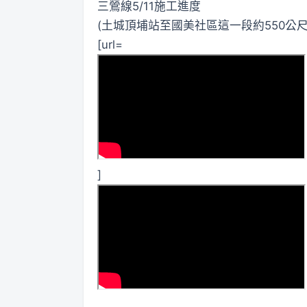
三鶯線5/11施工進度
(土城頂埔站至國美社區這一段約550公
[url=
]