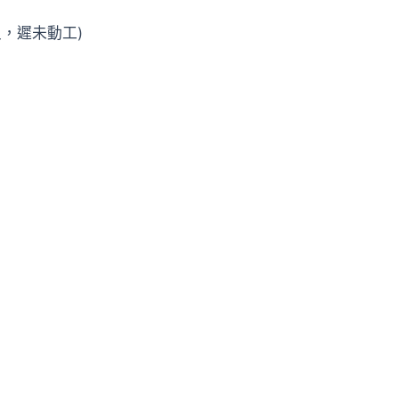
尺，遲未動工)