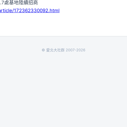
..7處基地陸續招商
article/172362330092.html
© 愛北大社群 2007-2026