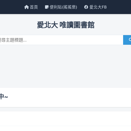
首頁
便利貼(搖搖樂)
愛北大FB
愛北大 唯讀圖書館
中~