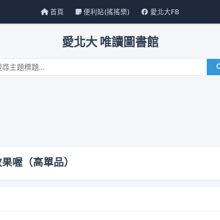
首頁
便利貼(搖搖樂)
愛北大FB
愛北大 唯讀圖書館
效果喔（高單品）