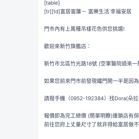
[table]
[tr][td]富居窗簾－ 富樂生活˙幸福安居
門市內有上萬種吊樣花色供您挑選!
歡迎來新竹旗艦店：
新竹市北區竹光路18號 (空軍醫院過來一點)電
如果您前來門市前發現鐵門開一半是因為
請撥手機（0952-192384）找Dora(朵拉
報價即為完工總價 (簡單明瞭)連鎖店有
前往您府上丈量尺寸了就非得給富居做不