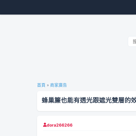
首頁
»
商家廣告
蜂巢簾也能有透光跟遮光雙層的
dora266266