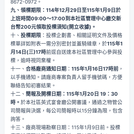
8672-0972。
九、領標期限：114年12月29日至115年1月9日於
上班時間09:00
～
17:00
到本社區管理中心繳交新
台幣200元領取投標須知(開立收據)。
十、
投標期限
：投標企劃書、相關証明文件及價格
標單詳如附表一需分別密封並蓋騎縫章，於
115年1
月14日
(三)17時
前逕自送達本社區管理中心參與投
標，逾時視同棄權。
十一、
合格廠商通知日期
：
115年1月16日
17時前
，
以手機通知。請廠商專案負責人留手機號碼，方便
聯絡告知初審結果。
十二、
簡報及開標日期：115年1月20日
19：30
時
。
於本社區英式宴會廳公開審議，通過之物管公
司簡報與決選，每公司簡報時以15分鐘為限，包含
詢答。
十三、廠商現場勘察日期：115年1月9日前。投標