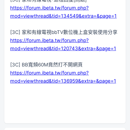
https://forum.ibeta.tw/forum.php?
mod=viewthread&tid=134549&extra=&page=1
[3C] 家和有線電視bbTV數位機上盒安裝使用分享
https://forum.ibeta.tw/forum.php?
mod=viewthread&tid=120743&extra=&page=1
[3C] BB寬頻60M竟然打不開網頁
https://forum.ibeta.tw/forum.php?
mod=viewthread&tid=136959&extra=&page=1