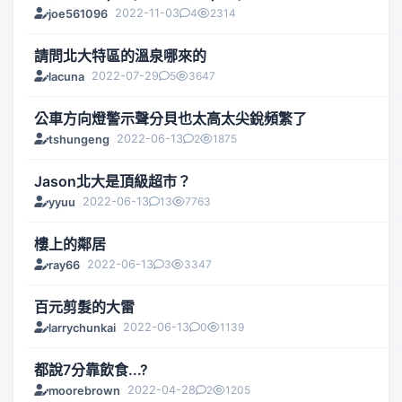
2022-11-03
4
2314
joe561096
請問北大特區的溫泉哪來的
2022-07-29
5
3647
lacuna
公車方向燈警示聲分貝也太高太尖銳頻繁了
2022-06-13
2
1875
tshungeng
Jason北大是頂級超市？
2022-06-13
13
7763
yyuu
樓上的鄰居
2022-06-13
3
3347
ray66
百元剪髮的大雷
2022-06-13
0
1139
larrychunkai
都說7分靠飲食...?
2022-04-28
2
1205
moorebrown