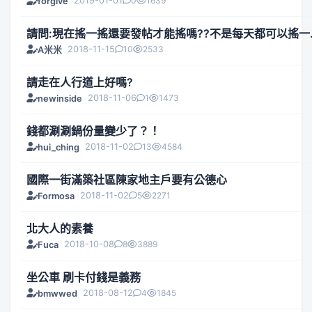
2019-01-01
0
1639
forgive
請問:現在搖一搖還要發帖才能搖嗎??不是每天都可以搖一..
2018-11-15
10
2533
A米米
請走在人行道上好嗎?
2018-11-06
1
1473
newinside
錢都涮涮鍋份量變少了？！
2018-11-02
13
4584
hui_ching
國際一街滿築社區陳家地主戶要有公德心
2018-11-02
5
2271
Formosa
北大人的素養
2018-10-08
8
3889
Fuca
坐公車 刷卡付錢是義務
2018-08-12
4
1845
bmwwed