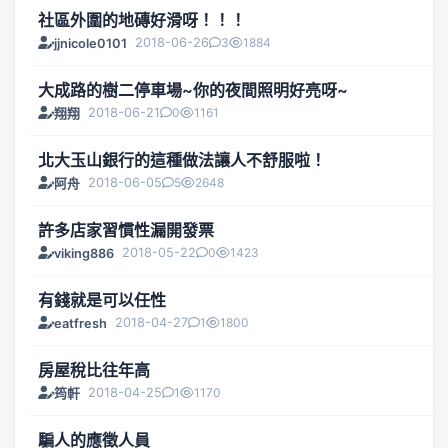
社區外圍的地磚好滑呀！！！
2018-06-26
3
1884
jjnicole0101
大成路的樹二停車場~你的夜間照明好亮呀~
2018-06-21
0
1161
翔翔
北大玉山銀行的這種做法讓人不舒服啦！
2018-06-05
5
2648
阿舟
許多店家習慣性漏開發票
2018-05-22
0
1423
viking886
有錢就是可以任性
2018-04-27
1
1800
eatfresh
房屋稅比往年高
2018-04-25
1
1170
筠軒
騙人的應徵人員