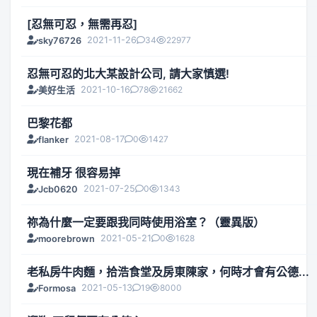
[忍無可忍，無需再忍]
2021-11-26
34
22977
sky76726
忍無可忍的北大某設計公司, 請大家慎選!
2021-10-16
78
21662
美好生活
巴黎花都
2021-08-17
0
1427
flanker
現在補牙 很容易掉
2021-07-25
0
1343
Jcb0620
祢為什麼一定要跟我同時使用浴室？（靈異版）
2021-05-21
0
1628
moorebrown
老私房牛肉麵，拾浩食堂及房東陳家，何時才會有公德...
2021-05-13
19
8000
Formosa