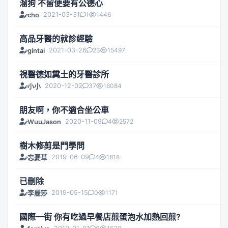
溜狗 不留便要有公德心
2021-03-31
1
1446
cho
高品牙醫的就診經驗
2021-03-26
23
15497
gintai
視醫德如糞土的牙醫診所
2020-12-02
37
16084
小小
朋友啊，你不適合坐公車
2020-11-09
4
2572
WuuJason
樹木修剪是門學問
2019-06-09
4
1818
忘憂草
已刪除
2019-05-15
0
1171
李麗莎
國際一街 你有吃過早餐店煎蛋泡水加熱回煎?