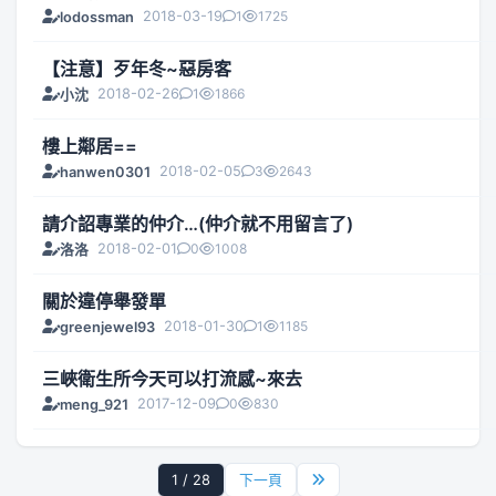
2018-03-19
1
1725
lodossman
【注意】歹年冬~惡房客
2018-02-26
1
1866
小沈
樓上鄰居==
2018-02-05
3
2643
hanwen0301
請介詔專業的仲介…(仲介就不用留言了)
2018-02-01
0
1008
洛洛
關於違停舉發單
2018-01-30
1
1185
greenjewel93
三峽衛生所今天可以打流感~來去
2017-12-09
0
830
meng_921
1 / 28
下一頁