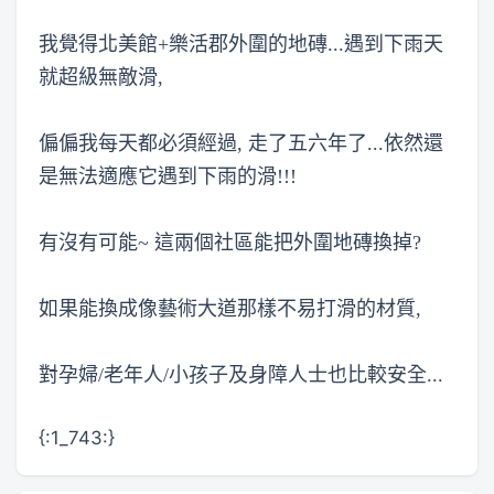
我覺得北美館+樂活郡外圍的地磚...遇到下雨天
就超級無敵滑,
偏偏我每天都必須經過, 走了五六年了...依然還
是無法適應它遇到下雨的滑!!!
有沒有可能~ 這兩個社區能把外圍地磚換掉?
如果能換成像藝術大道那樣不易打滑的材質,
對孕婦/老年人/小孩子及身障人士也比較安全...
{:1_743:}