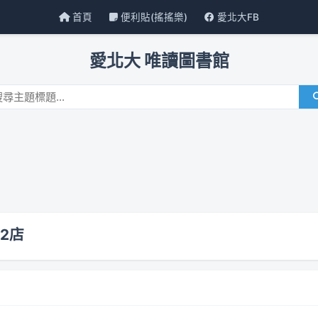
首頁
便利貼(搖搖樂)
愛北大FB
愛北大 唯讀圖書館
2店