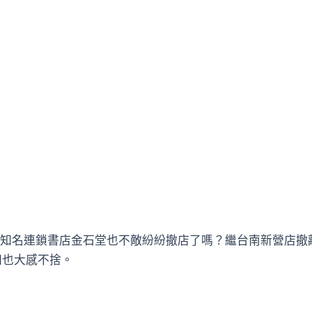
知名連鎖書店金石堂也不敵紛紛撤店了嗎？繼台南新營店撤
知也大感不捨。