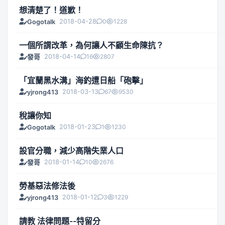
想清楚了！道歉！
2018-04-28
0
1228
Gogotalk
一個所謂改革，為何讓人不顧生命陳抗？
2018-04-14
16
2807
發哥
「宜蘭黑水溝」海釣遭日船「砲擊」
2018-03-13
67
9530
yjrong413
稅讓你知
2018-01-23
1
1230
Gogotalk
設官分職，減少高階失業人口
2018-01-14
10
2676
發哥
勞基惡法修法後
2018-01-12
3
1229
yjrong413
請教 法律問題--特留分