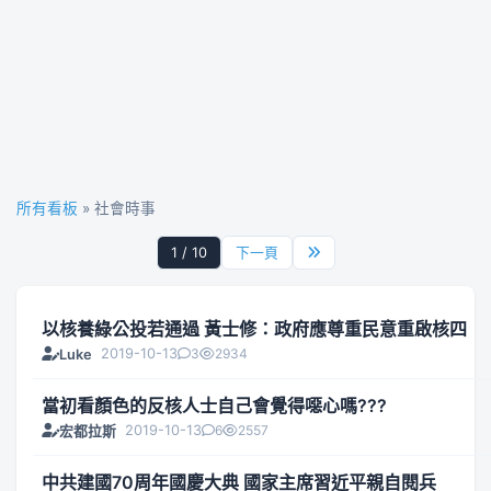
所有看板
» 社會時事
1 / 10
下一頁
以核養綠公投若通過 黃士修：政府應尊重民意重啟核四
2019-10-13
3
2934
Luke
當初看顏色的反核人士自己會覺得噁心嗎???
2019-10-13
6
2557
宏都拉斯
中共建國70周年國慶大典 國家主席習近平親自閱兵