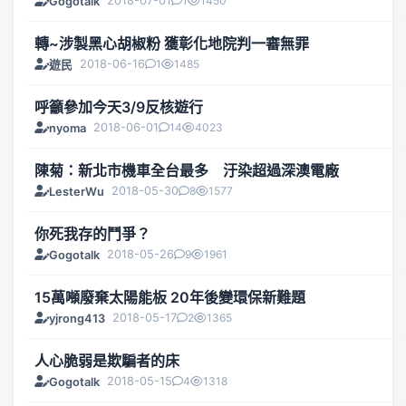
2018-07-01
1
1450
Gogotalk
轉~涉製黑心胡椒粉 獲彰化地院判一審無罪
2018-06-16
1
1485
遊民
呼籲參加今天3/9反核遊行
2018-06-01
14
4023
nyoma
陳菊：新北市機車全台最多 汙染超過深澳電廠
2018-05-30
8
1577
LesterWu
你死我存的鬥爭？
2018-05-26
9
1961
Gogotalk
15萬噸廢棄太陽能板 20年後變環保新難題
2018-05-17
2
1365
yjrong413
人心脆弱是欺騙者的床
2018-05-15
4
1318
Gogotalk