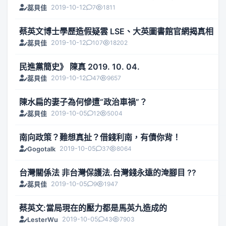
2019-10-12
7
1811
蕊貝佳
蔡英文博士學歷造假疑雲 LSE、大英圖書館官網揭真相
2019-10-12
107
18202
蕊貝佳
民進黨簡史》 陳真 2019. 10. 04.
2019-10-12
47
9657
蕊貝佳
陳水扁的妻子為何慘遭“政治車禍”？
2019-10-05
12
5004
蕊貝佳
南向政策？難想真扯？借錢利南，有債你背！
2019-10-05
37
8064
Gogotalk
台灣關係法 非台灣保護法.台灣錢永遠的淹腳目 ??
2019-10-05
9
1947
蕊貝佳
蔡英文:當局現在的壓力都是馬英九造成的
2019-10-05
43
7903
LesterWu