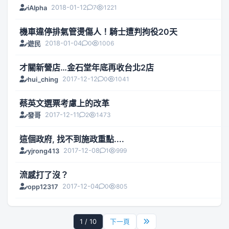
2018-01-12
7
1221
iAlpha
機車違停排氣管燙傷人！騎士遭判拘役20天
2018-01-04
0
1006
遊民
才關新營店…金石堂年底再收台北2店
2017-12-12
0
1041
hui_ching
蔡英文選票考慮上的改革
2017-12-11
2
1473
發哥
這個政府, 找不到施政重點....
2017-12-08
1
999
yjrong413
流感打了沒？
2017-12-04
0
805
opp12317
1 / 10
下一頁