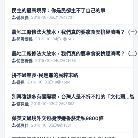
民主的最高境界：你是民卻主不了自己的事
2019-10-05
17
3734
蕊貝佳
農地工廠修法大放水，我們真的要拿食安拚經濟嗎？（ㄧ
2019-10-04
1
1431
閒雲野鶴
農地工廠修法大放水，我們真的要拿食安拚經濟嗎？（二
2019-10-04
2
1585
閒雲野鶴
拼不過館長-民進黨的民粹末路
2019-10-03
18
4594
遊民
別再強調多有國際觀，台灣人是不折不扣的「文化弱...智
2019-10-03
12
3553
蕊貝佳
蔡英文過境外交包機涉嫌香菸走私9800條
2019-10-03
8
1881
蕊貝佳