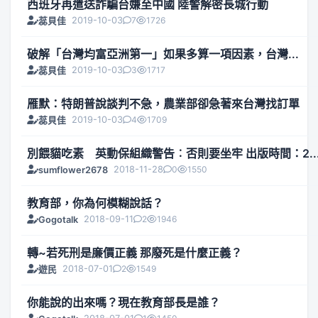
西班牙再遣送詐騙台嫌至中國 陸警解密長城行動
2019-10-03
7
1726
蕊貝佳
破解「台灣均富亞洲第一」如果多算一項因素，台灣...
2019-10-03
3
1717
蕊貝佳
雁默：特朗普說談判不急，農業部卻急著來台灣找訂單
2019-10-03
4
1709
蕊貝佳
別餵貓吃素 英動保組織警告︰否則要坐牢 出版時間：2..
2018-11-28
0
1550
sumflower2678
教育部，你為何模糊說話？
2018-09-11
2
1946
Gogotalk
轉~若死刑是廉價正義 那廢死是什麼正義？
2018-07-01
2
1549
遊民
你能說的出來嗎？現在教育部長是誰？