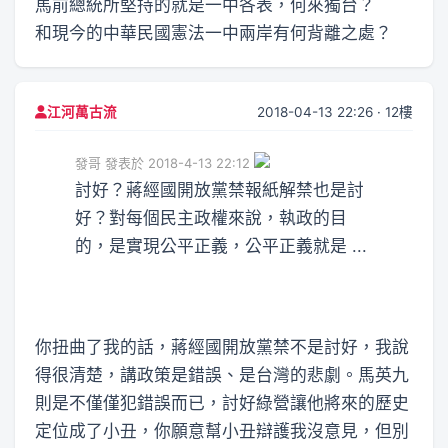
馬前總統所堅持的就是一中各表，何來獨台？
和現今的中華民國憲法一中兩岸有何背離之處？
2018-04-13 22:26 · 12樓
江河萬古流
發哥 發表於 2018-4-13 22:12
討好？蔣經國開放黨禁報紙解禁也是討
好？對每個民主政權來說，執政的目
的，是實現公平正義，公平正義就是 ...
你扭曲了我的話，蔣經國開放黨禁不是討好，我說
得很清楚，講政策是錯誤、是台灣的悲劇。馬英九
則是不僅僅犯錯誤而已，討好綠營讓他將來的歷史
定位成了小丑，你願意幫小丑辯護我沒意見，但別