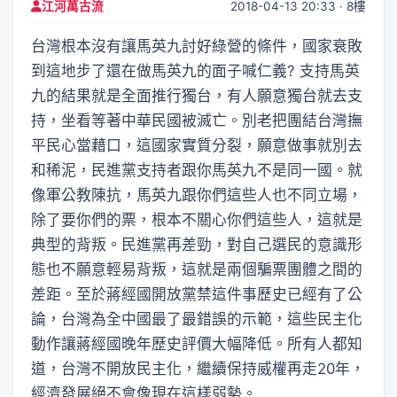
2018-04-13 20:33 · 8樓
江河萬古流
台灣根本沒有讓馬英九討好綠營的條件，國家衰敗
到這地步了還在做馬英九的面子喊仁義? 支持馬英
九的結果就是全面推行獨台，有人願意獨台就去支
持，坐看等著中華民國被滅亡。別老把團結台灣撫
平民心當藉口，這國家實質分裂，願意做事就別去
和稀泥，民進黨支持者跟你馬英九不是同一國。就
像軍公教陳抗，馬英九跟你們這些人也不同立場，
除了要你們的票，根本不關心你們這些人，這就是
典型的背叛。民進黨再差勁，對自己選民的意識形
態也不願意輕易背叛，這就是兩個騙票團體之間的
差距。至於蔣經國開放黨禁這件事歷史已經有了公
論，台灣為全中國最了最錯誤的示範，這些民主化
動作讓蔣經國晚年歷史評價大幅降低。所有人都知
道，台灣不開放民主化，繼續保持威權再走20年，
經濟發展絕不會像現在這樣弱勢。