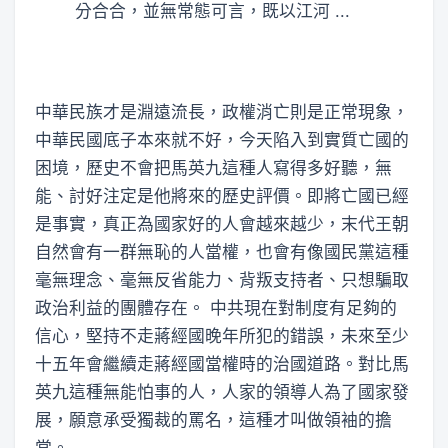
分合合，並無常態可言，既以江河 ...
中華民族才是淵遠流長，政權消亡則是正常現象，
中華民國底子本來就不好，今天陷入到實質亡國的
困境，歷史不會把馬英九這種人寫得多好聽，無
能、討好注定是他將來的歷史評價。即將亡國已經
是事實，真正為國家好的人會越來越少，末代王朝
自然會有一群無恥的人當權，也會有像國民黨這種
毫無理念、毫無反省能力、背叛支持者、只想騙取
政治利益的團體存在。 中共現在對制度有足夠的
信心，堅持不走蔣經國晚年所犯的錯誤，未來至少
十五年會繼續走蔣經國當權時的治國道路。對比馬
英九這種無能怕事的人，人家的領導人為了國家發
展，願意承受獨裁的罵名，這種才叫做領袖的擔
當。