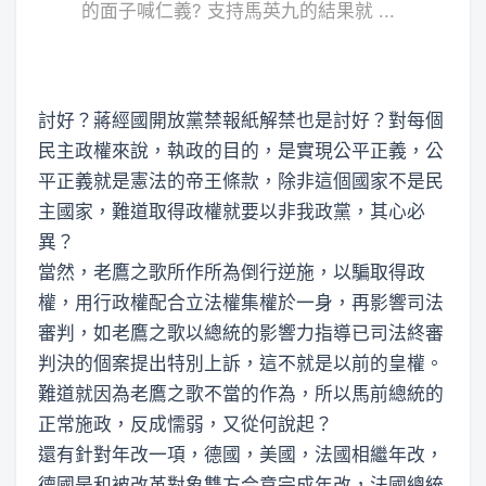
的面子喊仁義? 支持馬英九的結果就 ...
討好？蔣經國開放黨禁報紙解禁也是討好？對每個
民主政權來說，執政的目的，是實現公平正義，公
平正義就是憲法的帝王條款，除非這個國家不是民
主國家，難道取得政權就要以非我政黨，其心必
異？
當然，老鷹之歌所作所為倒行逆施，以騙取得政
權，用行政權配合立法權集權於一身，再影響司法
審判，如老鷹之歌以總統的影響力指導已司法終審
判決的個案提出特別上訴，這不就是以前的皇權。
難道就因為老鷹之歌不當的作為，所以馬前總統的
正常施政，反成懦弱，又從何說起？
還有針對年改一項，德國，美國，法國相繼年改，
德國是和被改革對象雙方合意完成年改，法國總統