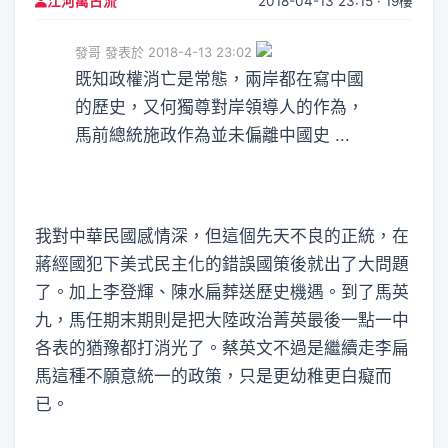
2018-04-13 23:15 · 19樓
江河萬古流
發哥 發表於 2018-4-13 23:02
既知政權消亡是常態，兩岸都在寫中國
的歷史，又何獨尊對岸領導人的作為，
馬前總統施政作為並未偏離中國史 ...
我對中華民國感情深，但這個先天不良的正統，在
蔣經國犯下美式民主化的錯誤國策後就出了大問題
了。加上李登輝、陳水扁葬送歷史機遇。到了馬英
九，馬任期末期則是把大陸政治菁英最後一點一中
各表的猶豫都打消光了。蔡英文不過是繼續走李扁
馬這種不願意統一的政策，只是更幼稚更白癡而
已。