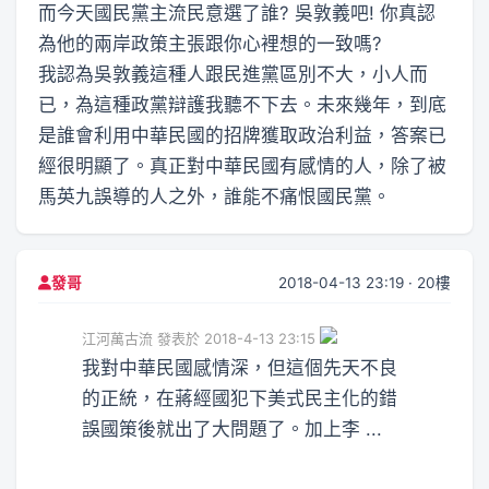
而今天國民黨主流民意選了誰? 吳敦義吧! 你真認
為他的兩岸政策主張跟你心裡想的一致嗎?
我認為吳敦義這種人跟民進黨區別不大，小人而
已，為這種政黨辯護我聽不下去。未來幾年，到底
是誰會利用中華民國的招牌獲取政治利益，答案已
經很明顯了。真正對中華民國有感情的人，除了被
馬英九誤導的人之外，誰能不痛恨國民黨。
2018-04-13 23:19 · 20樓
發哥
江河萬古流 發表於 2018-4-13 23:15
我對中華民國感情深，但這個先天不良
的正統，在蔣經國犯下美式民主化的錯
誤國策後就出了大問題了。加上李 ...