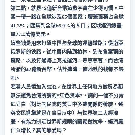
第二點，就是42億新台幣這数字實在少得可憐。中
國一帶一路在全球涉及65個国家；覆蓋面積占全球
41.3%；匯集到全球66.9%的人口；区域經濟總量
達27.4萬億美元。
這些钱是用来打通中国与全球的運輸道路；從南亞
俄罗斯的铁路，從中国内陆到柏林、到布鲁塞爾的
鐵路。以及打通海上克拉運河，等等等等。而台湾
所撥的42億新台幣，估計連建一條地铁的钱都不够
吧。
随着人民幣加入SDR，在世界上任何地方做贸易都
無法避免台湾所謂的“红色资本”，請问一個不分青
红皂白（對比国民党的美日中多邊關係的斡旋，蔡
英文民進黨就是在盲目反中）与世界第二大經濟
體、有能力制定世界新规则的國家做抗争，經濟靠
什么增长？真的靠爱吗？