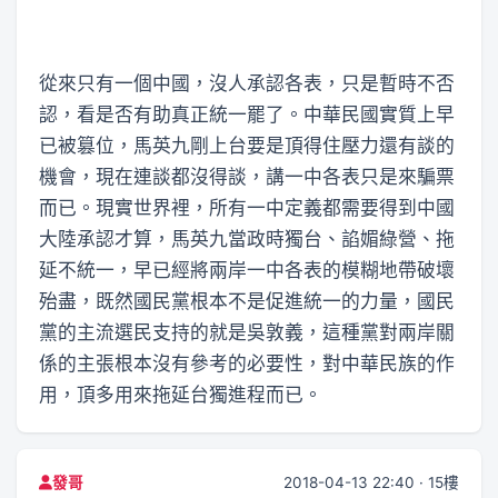
從來只有一個中國，沒人承認各表，只是暫時不否
認，看是否有助真正統一罷了。中華民國實質上早
已被篡位，馬英九剛上台要是頂得住壓力還有談的
機會，現在連談都沒得談，講一中各表只是來騙票
而已。現實世界裡，所有一中定義都需要得到中國
大陸承認才算，馬英九當政時獨台、諂媚綠營、拖
延不統一，早已經將兩岸一中各表的模糊地帶破壞
殆盡，既然國民黨根本不是促進統一的力量，國民
黨的主流選民支持的就是吳敦義，這種黨對兩岸關
係的主張根本沒有參考的必要性，對中華民族的作
用，頂多用來拖延台獨進程而已。
2018-04-13 22:40 · 15樓
發哥