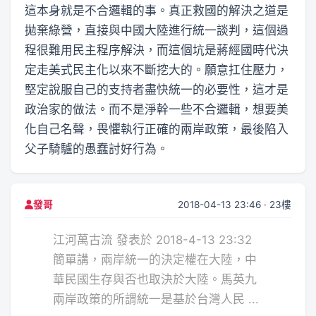
這本身就是不合邏輯的事。真正救國的解決之道是
拋棄綠營，直接與中國大陸進行統一談判，這個過
程很難用民主程序解決，而這個坑是蔣經國時代決
定走美式民主化以來不斷挖大的。願意扛住壓力，
堅定說服自己的支持者盡快統一的必要性，這才是
政治家的做法。而不是淨幹一些不合邏輯，想要美
化自己名聲，畏懼執行正確的兩岸政策，最後陷入
父子騎驢的愚蠢討好行為。
2018-04-13 23:46 · 23樓
發哥
江河萬古流 發表於 2018-4-13 23:32
簡單講，兩岸統一的決定權在大陸，中
華民國生存與否也取決於大陸。馬英九
兩岸政策的所謂統一是基於台灣人民 ...