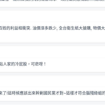
的利益相衝突. 油價漲多跌少, 全台衛生紙大搶購, 物價大都只
頰貼人家的冷屁股，可悲呀！
躲起來了!這時候應該出來幹剿國民黨才對~這樣才符合腦殘綠蛆