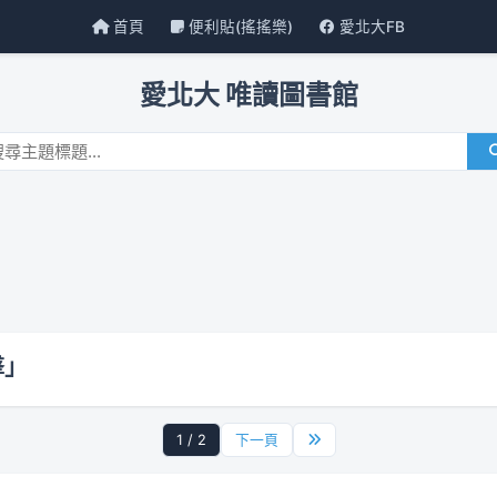
首頁
便利貼(搖搖樂)
愛北大FB
愛北大 唯讀圖書館
擊」
1 / 2
下一頁