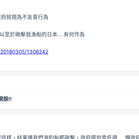
蔡政府就視為不友善行為
以至於砲擊我漁船的日本....有何作為
me/20180305/1308242
娘!!
這樣，結果連我們海釣船都砲擊，政府還刻意低調.....爛政府