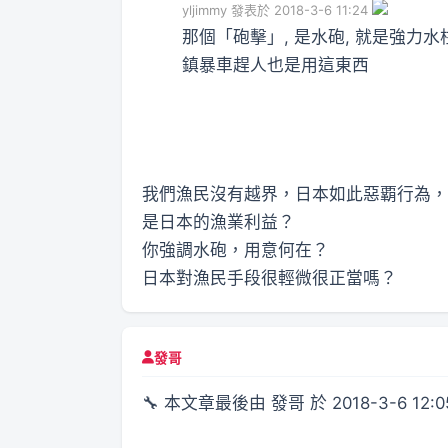
yljimmy 發表於 2018-3-6 11:24
那個「砲擊」, 是水砲, 就是強力水
鎮暴車趕人也是用這東西
我們漁民沒有越界，日本如此惡覇行為，
是日本的漁業利益？
你強調水砲，用意何在？
日本對漁民手段很輕微很正當嗎？
發哥
🔧 本文章最後由 發哥 於 2018-3-6 12: