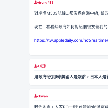
yjrong413
對岸增M503航線...都沒過台海中線, 
現在...看看蔡政府如何對這個很友善我的
https://tw.appledaily.com/hot/realti
A米米
鬼政府!沒用喇!美國人是親爹，日本人是親
ckwan
我們地震，人家PO一個"台灣加油"就爽成