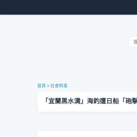
首頁
»
社會時事
「宜蘭黑水溝」海釣遭日船「砲