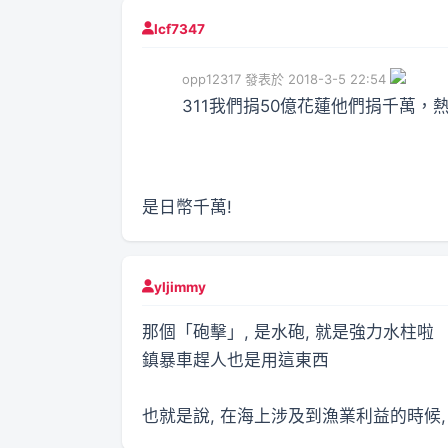
lcf7347
opp12317 發表於 2018-3-5 22:54
311我們捐50億花蓮他們捐千萬
是日幣千萬!
yljimmy
那個「砲擊」, 是水砲, 就是強力水柱啦
鎮暴車趕人也是用這東西
也就是說, 在海上涉及到漁業利益的時候