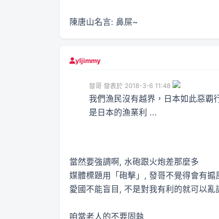
陳唐山名言: 鼻屎~
yljimmy
發哥 發表於 2018-3-6 11:48
我們漁民沒有越界，日本如此惡覇
是日本的漁業利 ...
當然要強調啊, 水砲跟火炮差那麼多
媒體標題用「砲擊」, 發哥不覺得會有搧
愛國不能盲目, 不是對我有利的就可以
咱當老人的不要固執