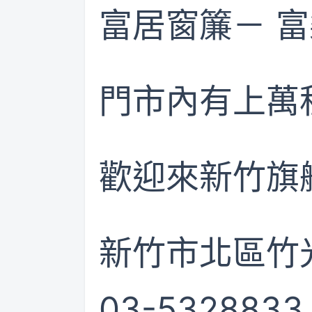
富居窗簾－ 富
門市內有上萬
歡迎來新竹旗
新竹市北區竹光
03-5328833