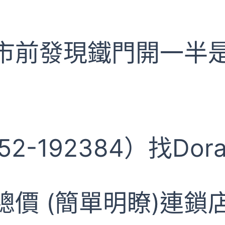
市前發現鐵門開一半
2-192384）找Dora
價 (簡單明瞭)連鎖店