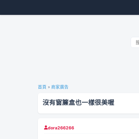
首頁
»
商家廣告
沒有窗簾盒也一樣很美喔
dora266266