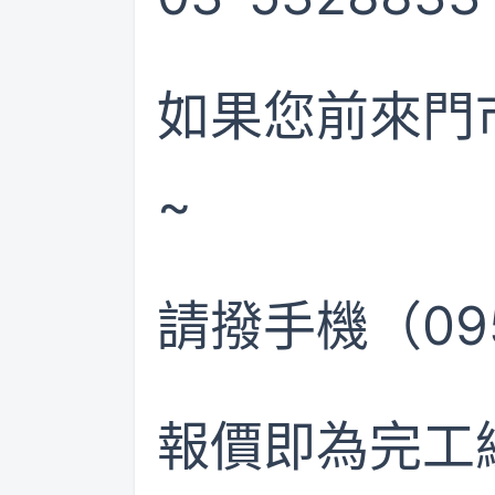
如果您前來門
~
請撥手機（095
報價即為完工總