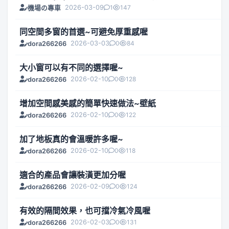
2026-03-09
1
147
機場の專車
同空間多窗的首選~可避免厚重感喔
2026-03-03
0
84
dora266266
大小窗可以有不同的選擇喔~
2026-02-10
0
128
dora266266
增加空間感美感的簡單快速做法~壁紙
2026-02-10
0
122
dora266266
加了地板真的會溫暖許多喔~
2026-02-10
0
118
dora266266
適合的產品會讓裝潢更加分喔
2026-02-09
0
124
dora266266
有效的隔間效果，也可擋冷氣冷風喔
2026-02-03
0
131
dora266266