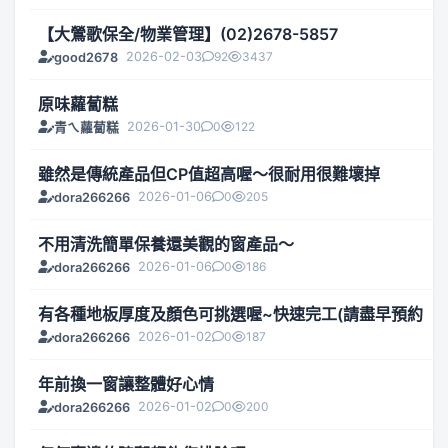
【大鶯歌保全/物業管理】(02)2678-5857
2026-02-03
92
3437
good2678
原味蘿蔔糕
2026-01-30
0
122
青ㄟ蘿蔔糕
雖然是傳統產品但CP值超高喔～很耐用很難壞掉
2026-01-06
0
205
dora266266
不用清洗簡單保養還美觀的窗產品～
2026-01-06
0
186
dora266266
有各種地板厚度及顏色可挑選喔~快速完工(請盡早預約
2026-01-02
0
187
dora266266
年前換一窗讓整體好心情
2026-01-02
0
200
dora266266