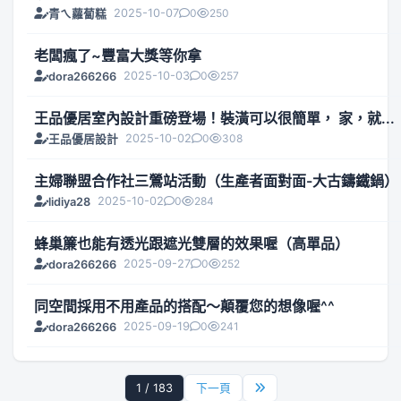
2025-10-07
0
250
青ㄟ蘿蔔糕
老闆瘋了~豐富大獎等你拿
2025-10-03
0
257
dora266266
王品優居室內設計重磅登場！裝潢可以很簡單， 家，就...
2025-10-02
0
308
王品優居設計
主婦聯盟合作社三鶯站活動（生產者面對面-大古鑄鐵鍋）
2025-10-02
0
284
lidiya28
蜂巢簾也能有透光跟遮光雙層的效果喔（高單品）
2025-09-27
0
252
dora266266
同空間採用不用產品的搭配～顛覆您的想像喔^^
2025-09-19
0
241
dora266266
1 / 183
下一頁