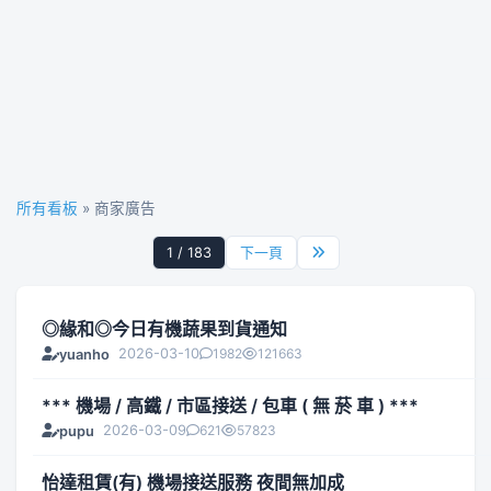
所有看板
» 商家廣告
1 / 183
下一頁
◎緣和◎今日有機蔬果到貨通知
2026-03-10
1982
121663
yuanho
*** 機場 / 高鐵 / 市區接送 / 包車 ( 無 菸 車 ) ***
2026-03-09
621
57823
pupu
怡達租賃(有) 機場接送服務 夜間無加成