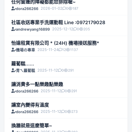
任何窗邊的障礙都能您排除喔~
2026-01-02
0
187
dora266266
社區收送專業手洗運動鞋 Line :0972179028
2025-12-12
0
205
andrewyang16899
怡達租賃有限公司 * (24H) 機場接送服務*
2025-11-24
12
1137
機場の專車
蘿蔔糕......
2025-11-12
0
291
青ㄟ蘿蔔糕
讓消費多一點樂趣點樂趣
2025-11-12
0
291
dora266266
讓室內變得有溫度
2025-11-12
0
273
dora266266
換牆就是這麼簡單~