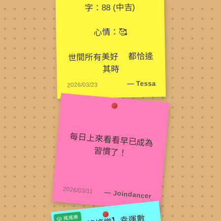
字：88 (中吉)
心情：🥰
世間所有美好    都恰逄
其時
— Tessa
2026/03/23
每日上來看看早已成為
習慣了！
2026/03/11
— Joindancer
🎲 搖搖樂