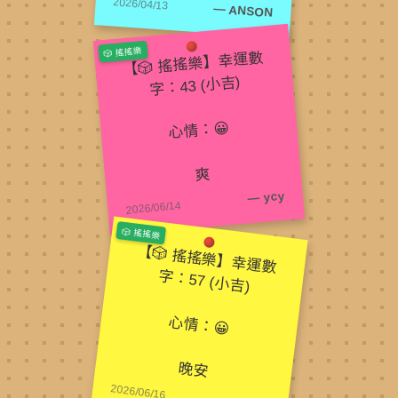
2026/04/13
— ANSON
🎲 搖搖樂
【🎲 搖搖樂】幸運數
字：43 (小吉)
心情：😀
爽
— ycy
2026/06/14
🎲 搖搖樂
【
🎲
 搖
搖
樂
】
幸
運
數
：
57 (小
吉
字
)
情
：
心
😀
晚
安
2026/06/16