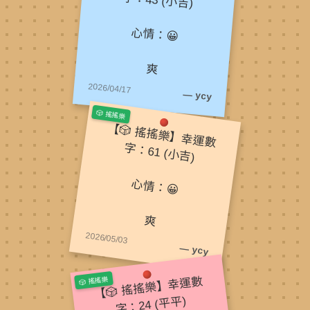
字：43 (小吉)
心情：😀
爽
2026/04/17
— ycy
🎲 搖搖樂
【
🎲
 搖
搖
樂
】
幸
運
數
：
61 (小
吉
字
)
情
：
心
😀
爽
2026/05/03
— ycy
【
🎲 
搖
搖
樂
】
幸
運
數
字
：24 (
平
🎲 搖搖樂
平)