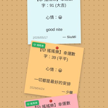
字：91 (大吉)
心情：😀
good nite
— SiuMi
2026/05/17
🎲 搖搖樂
【
🎲
 搖
搖
樂
】
幸
運
數
：
39 (平
平
字
)
情
：
心
😀
切
都
是
最
好
的
安
一
排
2026/04/24
— 少頤
【
🎲 
搖
搖
樂
】
幸
運
數
字
：42 (
小
🎲 搖搖樂