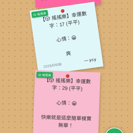
【
🎲 
搖
搖
樂
】
幸
運
數
字
：17 (
平
🎲 搖搖樂
平)
心
情
：
😀
爽
— ycy
2026/04/08
🎲 搖搖樂
【🎲 搖搖樂】幸運數
字：29 (平平)
心情：😀
快樂就是這麼簡單樸實
無華！