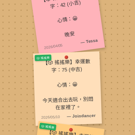
吉)
心
情
：
😀
晚
安
— Tessa
2026/04/05
🎲 搖搖樂
【🎲 搖搖樂】幸運數
字：75 (中吉)
心情：😀
今天適合出去玩，別悶
在家裡了。
— Joindancer
2026/05/10
🎲 搖搖樂
【
🎲
 搖
搖
樂
】
幸
運
數
：
23 (平
平