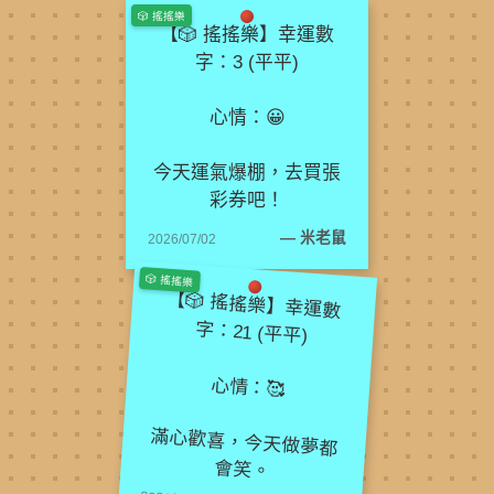
🎲 搖搖樂
【🎲 搖搖樂】幸運數
字：3 (平平)
心情：😀
今天運氣爆棚，去買張
彩券吧！
— 米老鼠
2026/07/02
🎲 搖搖樂
【🎲 搖搖樂】幸運數
字：21 (平平)
心情：🥰
滿心歡喜，今天做夢都
會笑。