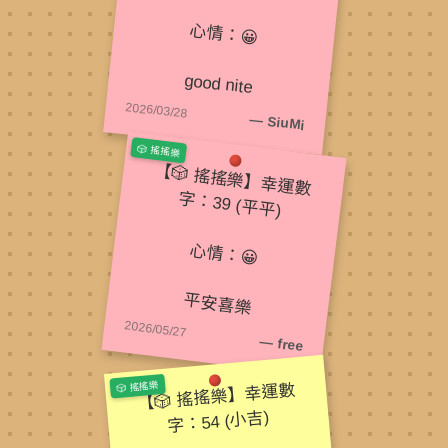
心情：😀
good nite
2026/03/28
— SiuMi
🎲 搖搖樂
【
🎲
 搖
搖
樂
】
幸
運
數
：
39 (平
平
字
)
情
：
心
😀
安
喜
平
樂
2026/05/27
— free
🎲 搖搖樂
【🎲 搖搖樂】幸運數
字：54 (小吉)