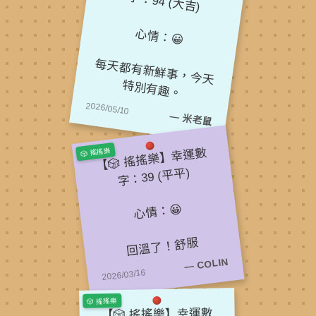
字
)
情
：
心
😀
天
都
有
新
鮮
事
，
今
天
別
有
趣
每
特
。
2026/05/10
— 米老鼠
【
🎲 
搖
搖
樂
】
幸
運
數
字
：39 (
平
🎲 搖搖樂
平)
心
情
：
😀
回
溫
了
！
舒
服
— COLIN
2026/03/16
🎲 搖搖樂
【🎲 搖搖樂】幸運數