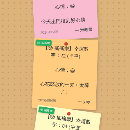
心情：😀
今天出門撿到好心情！
— 米老鼠
2026/08/05
🎲 搖搖樂
【🎲 搖搖樂】幸運數
字：22 (平平)
心情：😀
心花怒放的一天，太棒
了！
2026/08/05
— ycy
🎲 搖搖樂
【
🎲
 搖
搖
樂
】
幸
運
數
：
84 (中
吉
字
)