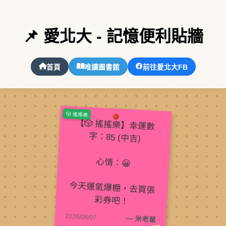
📌 愛北大 - 記憶便利貼牆
首頁
唯讀圖書館
前往愛北大FB
🎲 搖搖樂
【🎲 搖搖樂】幸運數
字：85 (中吉)
心情：😀
今天運氣爆棚，去買張
彩券吧！
2026/08/07
— 米老鼠