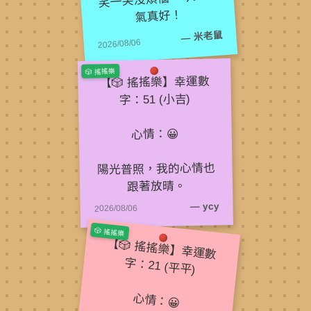
氣真好！
— 米老鼠
2026/08/06
🎲 搖搖樂
【🎲 搖搖樂】幸運數
字：51 (小吉)
心情：😀
陽光普照，我的心情也
跟著放晴。
— ycy
2026/08/06
🎲 搖搖樂
【🎲 搖搖樂】幸運數
字：21 (平平)
心情：😀